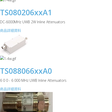
TS080206xxA1
DC-6000MHz UWB 2W Inline Attenuators
商品詳細資料
TS088066xxA0
6 0 0 - 6 000 MHz UWB Inline Attenuators
商品詳細資料