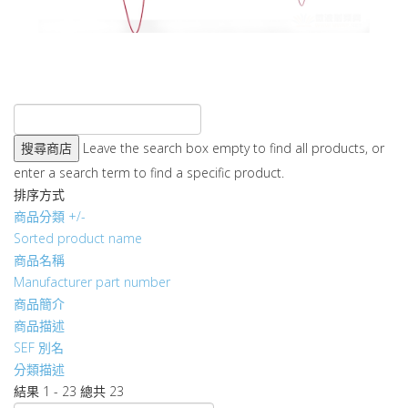
Leave the search box empty to find all products, or
enter a search term to find a specific product.
排序方式
商品分類 +/-
Sorted product name
商品名稱
Manufacturer part number
商品簡介
商品描述
SEF 別名
分類描述
結果 1 - 23 總共 23