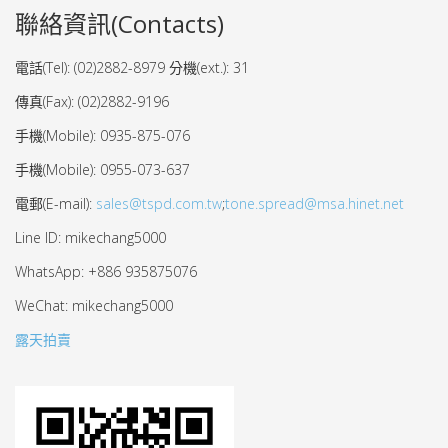
聯絡資訊(Contacts)
電話(Tel): (02)2882-8979 分機(ext.): 31
傳真(Fax): (02)2882-9196
手機(Mobile): 0935-875-076
手機(Mobile): 0955-073-637
電郵(E-mail):
sales@tspd.com.tw
;
tone.spread@msa.hinet.net
Line ID: mikechang5000
WhatsApp: +886 935875076
WeChat: mikechang5000
露天拍賣