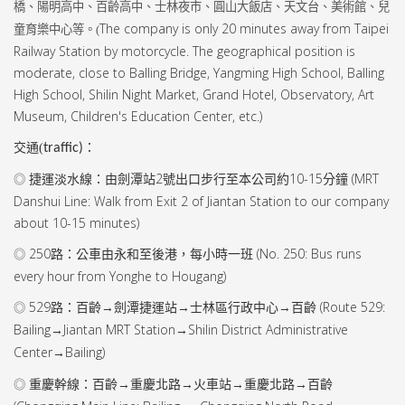
橋、陽明高中、百齡高中、士林夜市、圓山大飯店、天文台、美術館、兒
The company is only 20 minutes away from Taipei
童育樂中心等。(
Railway Station by motorcycle. The geographical position is
moderate, close to Balling Bridge, Yangming High School, Balling
High School, Shilin Night Market, Grand Hotel, Observatory, Art
Museum, Children's Education Center, etc.)
交通(
traffic)
：
捷運淡水線：由劍潭站
2
號出口步行至本公司約
10-15
分鐘 (
MRT
◎
Danshui Line: Walk from Exit 2 of Jiantan Station to our company
about 10-15 minutes)
250
路：公車由永和至後港，每小時一班 (
No. 250: Bus runs
◎
every hour from Yonghe to Hougang)
529
路：百齡→劍潭捷運站→士林區行政中心→百齡 (
Route 529:
◎
Bailing
Jiantan MRT Station
Shilin District Administrative
→
→
Center
Bailing)
→
重慶幹線：百齡→重慶北路→火車站→重慶北路→百齡
◎