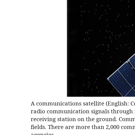
A communications satellite (English: Co
radio communication signals through r
receiving station on the ground. Commu
fields. There are more than 2,000 com
agencies.