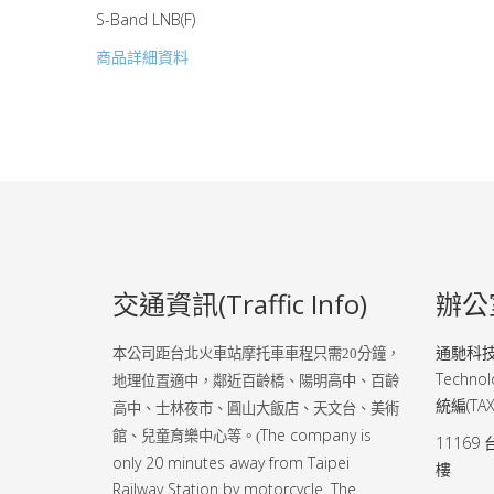
S-Band LNB(F)
商品詳細資料
交通資訊(Traffic Info)
辦公室
通馳科技股
本公司距台北火車站摩托車車程只需
20
分鐘，
Technolo
地理位置適中，鄰近百齡橋、陽明高中、百齡
統編(TAX 
高中、士林夜市、圓山大飯店、天文台、美術
The company is
館、兒童育樂中心等。(
11169
only 20 minutes away from Taipei
樓
Railway Station by motorcycle. The