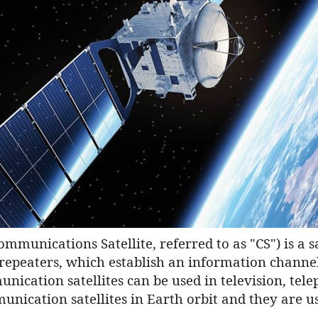
mmunications Satellite, referred to as "CS") is a s
epeaters, which establish an information channel
nication satellites can be used in television, tele
munication satellites in Earth orbit and they are