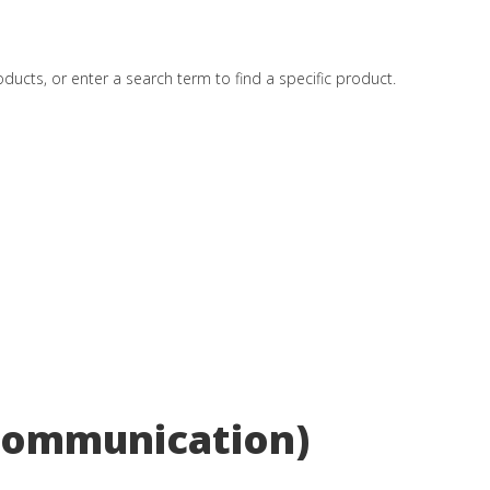
ducts, or enter a search term to find a specific product.
Communication)