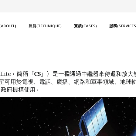
ABOUT)
技能(TECHNIQUE)
實績(CASES)
服務(SERVICES
lite
CS
，
簡稱
「
」
）
是一種通過
中繼器
來傳遞和放大
星可用於電視、電話、廣播、網路和軍事領域。地球
和政府機構使用
。