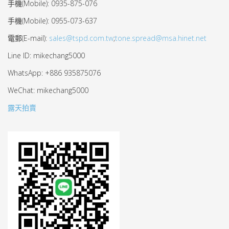
手機(Mobile): 0935-875-076
手機(Mobile): 0955-073-637
電郵(E-mail):
sales@tspd.com.tw
;
tone.spread@msa.hinet.net
Line ID: mikechang5000
WhatsApp: +886 935875076
WeChat: mikechang5000
露天拍賣