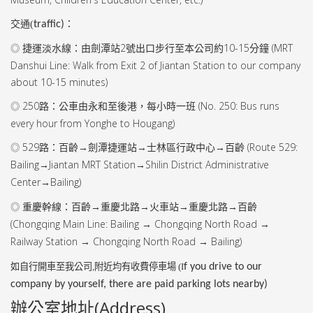
交通(
traffic)
：
捷運淡水線：由劍潭站
2
號出口步行至本公司約
10-15
分鐘 (
MRT
◎
Danshui Line: Walk from Exit 2 of Jiantan Station to our company
about 10-15 minutes)
250
路：公車由永和至後港，每小時一班 (
No. 250: Bus runs
◎
every hour from Yonghe to Hougang)
529
路：百齡→劍潭捷運站→士林區行政中心→百齡 (
Route 529:
◎
Bailing
Jiantan MRT Station
Shilin District Administrative
→
→
Center
Bailing)
→
重慶幹線：百齡→重慶北路→火車站→重慶北路→百齡
◎
(
Chongqing Main Line: Bailing
Chongqing North Road
→
→
Railway Station
Chongqing North Road
Bailing)
→
→
如自行開車至我公司
,
附近均有收費停車場 (I
f you drive to our
company by yourself, there are paid parking lots nearby)
辦公室地址(Address)