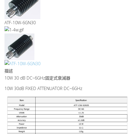
ATF-10W-6GN30
描述
10W 30 dB DC~6GHz
固定式衰減器
10W 30dB FIXED ATTENUATOR DC~6GHz