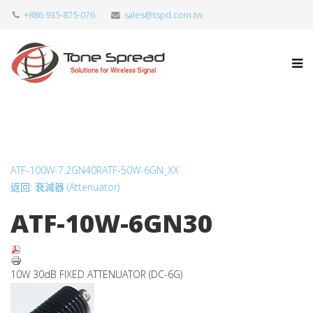
+886 935-875-076
sales@tspd.com.tw
ATF-100W-7.2GN40R
ATF-50W-6GN_XX
返回: 衰減器 (Attenuator)
ATF-10W-6GN30
10W 30dB FIXED ATTENUATOR (DC-6G)