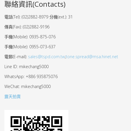
聯絡資訊(Contacts)
電話(Tel): (02)2882-8979 分機(ext.): 31
傳真(Fax): (02)2882-9196
手機(Mobile): 0935-875-076
手機(Mobile): 0955-073-637
電郵(E-mail):
sales@tspd.com.tw
;
tone.spread@msa.hinet.net
Line ID: mikechang5000
WhatsApp: +886 935875076
WeChat: mikechang5000
露天拍賣