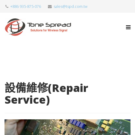
+886 935-875-076
sales@tspd.com.tw
設備維修(Repair
Service)