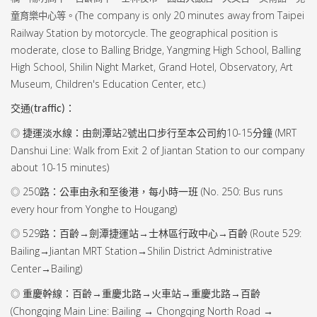
The company is only 20 minutes away from Taipei
童育樂中心等。(
Railway Station by motorcycle. The geographical position is
moderate, close to Balling Bridge, Yangming High School, Balling
High School, Shilin Night Market, Grand Hotel, Observatory, Art
Museum, Children's Education Center, etc.)
交通(
traffic)
：
捷運淡水線：由劍潭站
2
號出口步行至本公司約
10-15
分鐘 (
MRT
◎
Danshui Line: Walk from Exit 2 of Jiantan Station to our company
about 10-15 minutes)
250
路：公車由永和至後港，每小時一班 (
No. 250: Bus runs
◎
every hour from Yonghe to Hougang)
529
路：百齡→劍潭捷運站→士林區行政中心→百齡 (
Route 529:
◎
Bailing
Jiantan MRT Station
Shilin District Administrative
→
→
Center
Bailing)
→
重慶幹線：百齡→重慶北路→火車站→重慶北路→百齡
◎
(
Chongqing Main Line: Bailing
Chongqing North Road
→
→