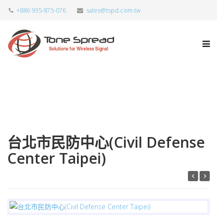
+886 935-875-076
sales@tspd.com.tw
台北市民防中心(Civil Defense
Center Taipei)