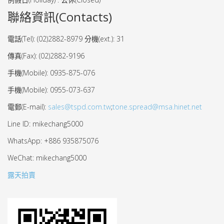
聯絡資訊(Contacts)
電話(Tel): (02)2882-8979 分機(ext.): 31
傳真(Fax): (02)2882-9196
手機(Mobile): 0935-875-076
手機(Mobile): 0955-073-637
電郵(E-mail):
sales@tspd.com.tw
;
tone.spread@msa.hinet.net
Line ID: mikechang5000
WhatsApp: +886 935875076
WeChat: mikechang5000
露天拍賣