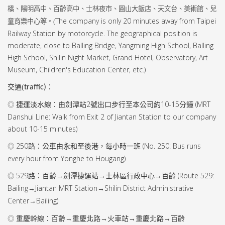
橋、陽明高中、百齡高中、士林夜市、圓山大飯店、天文台、美術館、兒
The company is only 20 minutes away from Taipei
童育樂中心等。(
Railway Station by motorcycle. The geographical position is
moderate, close to Balling Bridge, Yangming High School, Balling
High School, Shilin Night Market, Grand Hotel, Observatory, Art
Museum, Children's Education Center, etc.)
交通(
traffic)
：
捷運淡水線：由劍潭站
2
號出口步行至本公司約
10-15
分鐘 (
MRT
◎
Danshui Line: Walk from Exit 2 of Jiantan Station to our company
about 10-15 minutes)
250
路：公車由永和至後港，每小時一班 (
No. 250: Bus runs
◎
every hour from Yonghe to Hougang)
529
路：百齡→劍潭捷運站→士林區行政中心→百齡 (
Route 529:
◎
Bailing
Jiantan MRT Station
Shilin District Administrative
→
→
Center
Bailing)
→
重慶幹線：百齡→重慶北路→火車站→重慶北路→百齡
◎